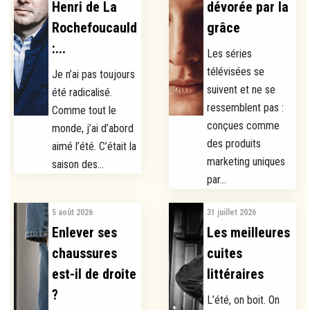
Henri de La
dévorée par la
Rochefoucauld
grâce
:...
Les séries
télévisées se
Je n’ai pas toujours
suivent et ne se
été radicalisé.
ressemblent pas :
Comme tout le
conçues comme
monde, j’ai d’abord
des produits
aimé l’été. C’était la
marketing uniques
saison des...
par...
5 août 2026
31 juillet 2026
Enlever ses
Les meilleures
chaussures
cuites
est-il de droite
littéraires
?
L’été, on boit. On