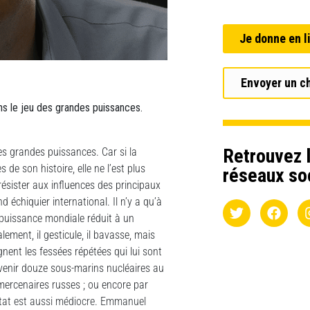
Je donne en l
Envoyer un c
ns le jeu des grandes puissances.
Retrouvez l
es grandes puissances. Car si la
de son histoire, elle ne l’est plus
réseaux so
résister aux influences des principaux
 échiquier international. Il n’y a qu’à
puissance mondiale réduit à un
ement, il gesticule, il bavasse, mais
nent les fessées répétées qui lui sont
venir douze sous-marins nucléaires au
 mercenaires russes ; ou encore par
sultat est aussi médiocre. Emmanuel