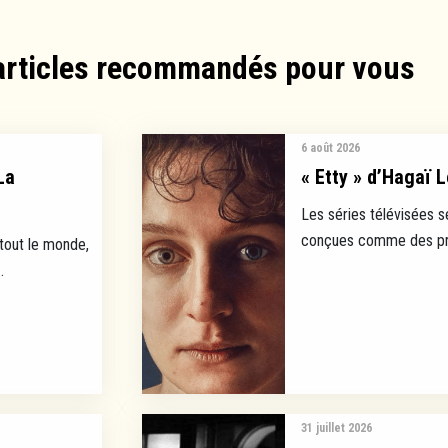
articles recommandés pour vous​
6 août 2026
La
« Etty » d’Hagaï L
Les séries télévisées s
conçues comme des prod
 tout le monde,
.
31 juillet 2026