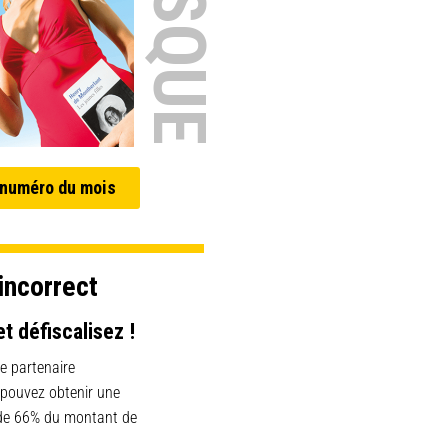
 numéro du mois
incorrect
et défiscalisez !
e partenaire
 pouvez obtenir une
 de 66% du montant de