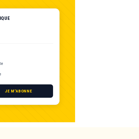
IQUE
te
e
JE M'ABONNE