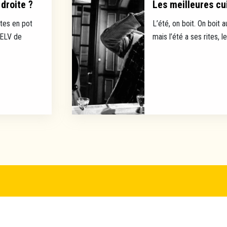
droite ?
Les meilleures cui
tes en pot
L’été, on boit. On boit a
EELV de
mais l’été a ses rites, l