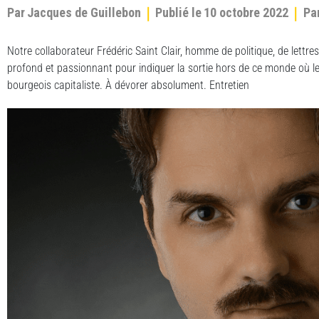
Par
Jacques de Guillebon
Publié le
10 octobre 2022
Pa
Notre collaborateur Frédéric Saint Clair, homme de politique, de lettres
profond et passionnant pour indiquer la sortie hors de ce monde où l
bourgeois capitaliste. À dévorer absolument. Entretien