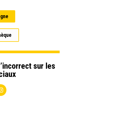
igne
hèque
’incorrect sur les
ciaux