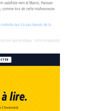
m salafiste vers le Maroc, Hassan
on, comme lors de cette malheureuse
 individu qui n’a pas besoin de la
s encore que pratique : notre incapacité
ECTER
à lire.
 L'Incorrect.