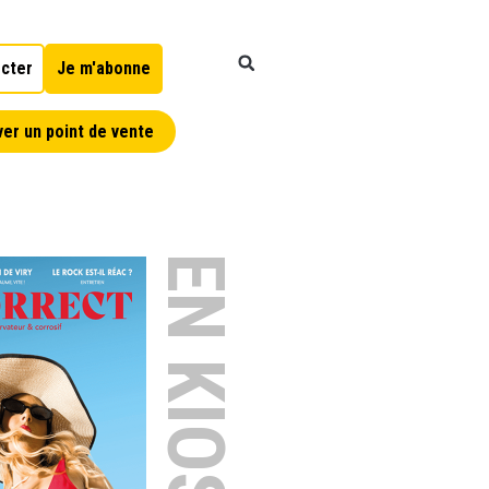
cter
Je m'abonne
er un point de vente
EN KIOSQUE