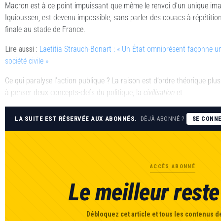
Macron est à ce point impuissant que même le renvoi d’un unique ima
Iquioussen, est devenu impossible, sans parler des couacs à répétiti
finale au stade de France.
Lire aussi
:
Laetitia Strauch-Bonart : « Un État omniprésent façonne un
société civile »
Ce qui paralyse l’action publique ? La raison est d’ordre théorique plu
à penser deux concepts-clefs du politique, la
civilisation
et
LA SUITE EST RÉSERVÉE AUX ABONNÉS.
DÉJÀ ABONNÉ ?
SE CONN
ACCÈS ABONNÉ
Le meilleur reste 
Débloquez cet article et tous les contenus de