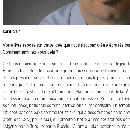
saint clair
Votre livre repose sur cette idée que nous risquons d’être é
crasés da
Comment justifiez-vous cela ?
Certains diraient que nous sommes d’ores et déjà écrasés par le jeu d
France a bien été, elle aussi, une grande puissance à certaines époques 
depuis près d’un siècle, et elle éprouve désormais le plus grand mal à 
acteurs qui s’affrontent, économiquement ou militairement, sur le grand
e
regarder les gesticulations d’Emmanuel Macron, ce président de la 6
impuissant « agir communicationnel » habermassien. Pour le dire trivial
son influence, nationale comme internationale, est dérisoire. En témoig
infligées par des pays comme l’Australie, qui a décommandé sans pré
profit des USA ; par le Mali, qui préfère à notre armée des troupes de
l’Algérie, par la Turquie, par la Russie… Quant au plan national, le ré