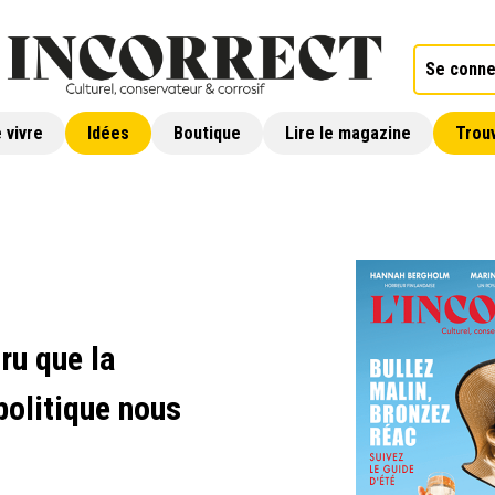
Se conne
 vivre
Idées
Boutique
Lire le magazine
Trouv
ru que la
politique nous