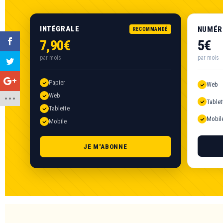
INTÉGRALE
NUMÉR
RECOMMANDÉ
7,90€
5€
par mois
par mois
Papier
Web
Web
Tablet
Tablette
Mobil
Mobile
JE M'ABONNE