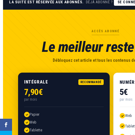
LA SUITE EST RÉSERVÉE AUX ABONNÉS.
DÉJÀ ABONNÉ ?
SE CONN
ACCÈS ABONNÉ
Le meilleur reste 
Débloquez cet article et tous les contenus de
INTÉGRALE
NUMÉR
RECOMMANDÉ
7,90€
5€
par mois
par mois
Papier
Web
Web
Tablet
Tablette