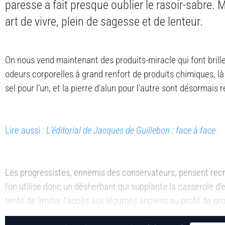
paresse a fait presque oublier le rasoir-sabre. Ma
art de vivre, plein de sagesse et de lenteur.
On nous vend maintenant des produits-miracle qui font briller
odeurs corporelles à grand renfort de produits chimiques, là o
sel pour l’un, et la pierre d’alun pour l’autre sont désormais 
Lire aussi :
L’éditorial de Jacques de Guillebon : face à face
Les progressistes, ennemis des conservateurs, pensent recré
l’on utilise donc un désherbant qui supplante la casserole d’ea
tente de limiter l’accès aux légumes anciens au profit de pro