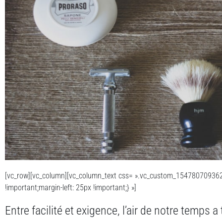
[vc_row][vc_column][vc_column_text css= ».vc_custom_154780709362
!important;margin-left: 25px !important;} »]
Entre facilité et exigence, l’air de notre temps a 