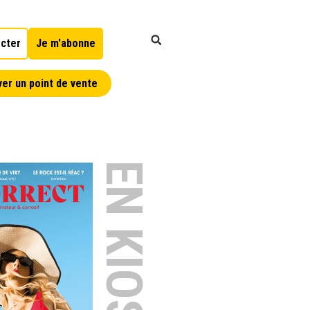
cter
Je m'abonne
er un point de vente
EN KIOSQUE