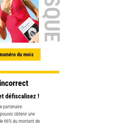
 numéro du mois
incorrect
et défiscalisez !
e partenaire
 pouvez obtenir une
 de 66% du montant de