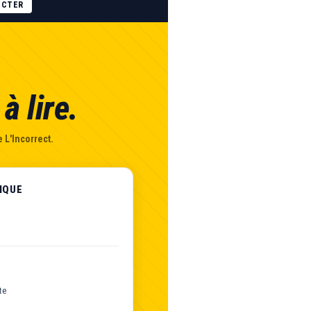
ECTER
à lire.
 L'Incorrect.
IQUE
te