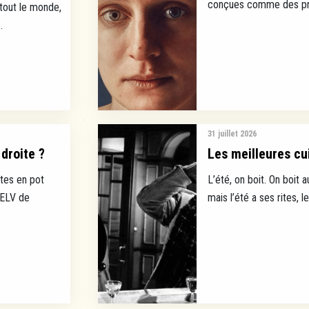
conçues comme des prod
 tout le monde,
.
31 juillet 2026
droite ?
Les meilleures cui
tes en pot
L’été, on boit. On boit a
EELV de
mais l’été a ses rites, l