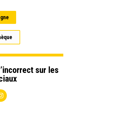
igne
hèque
’incorrect sur les
ciaux