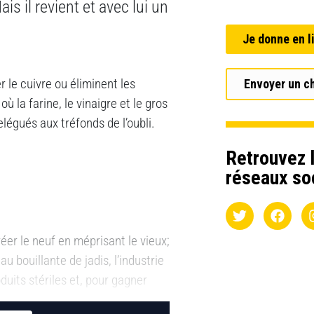
is il revient et avec lui un
Je donne en l
 le cuivre ou éliminent les
Envoyer un c
ù la farine, le vinaigre et le gros
relégués aux tréfonds de l’oubli.
Retrouvez l
réseaux so
er le neuf en méprisant le vieux;
u bouillante de jadis, l’industrie
duits stériles et, pour gagner