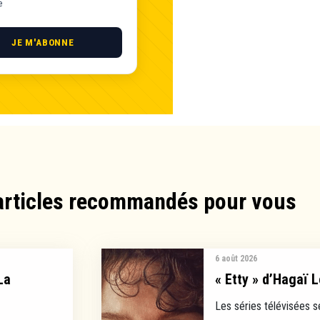
e
JE M'ABONNE
articles recommandés pour vous​
6 août 2026
La
« Etty » d’Hagaï L
Les séries télévisées s