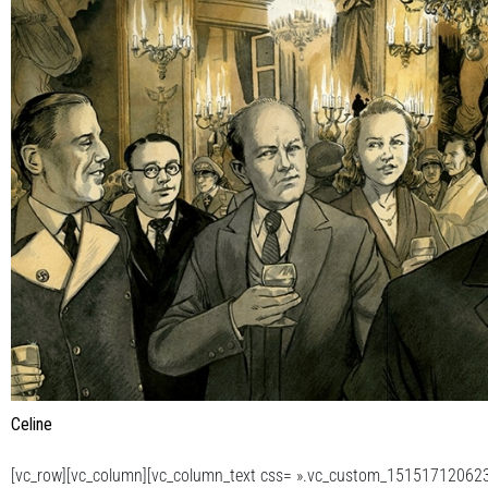
Celine
[vc_row][vc_column][vc_column_text css= ».vc_custom_151517120623