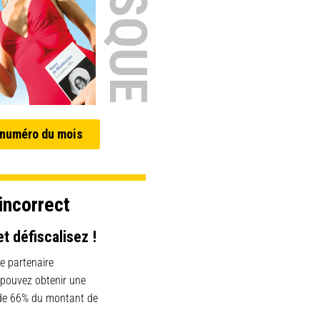
 numéro du mois
incorrect
et défiscalisez !
e partenaire
 pouvez obtenir une
 de 66% du montant de