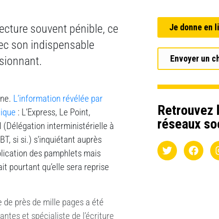
ecture souvent pénible, ce
Je donne en l
vec son indispensable
Envoyer un c
ssionnant.
ine.
L’information révélée par
Retrouvez l
tique
: L’Express, Le Point,
réseaux so
 (Délégation interministérielle à
BT, si si.) s’inquiétant auprès
blication des pamphlets mais
it pourtant qu’elle sera reprise
ue de près de mille pages a été
ntes et spécialiste de l’écriture