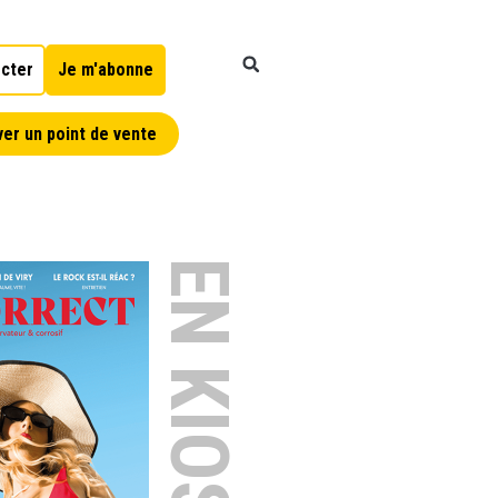
cter
Je m'abonne
er un point de vente
EN KIOSQUE