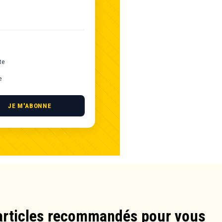
te
e
JE M'ABONNE
articles recommandés pour vous​