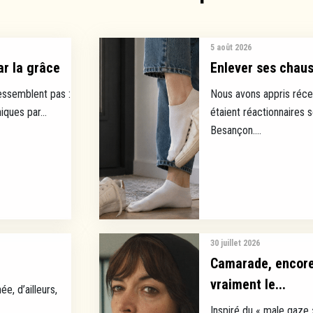
5 août 2026
ar la grâce
Enlever ses chauss
ressemblent pas :
Nous avons appris réce
ques par...
étaient réactionnaires 
Besançon....
30 juillet 2026
Camarade, encore 
vraiment le...
ée, d’ailleurs,
Inspiré du « male gaze 