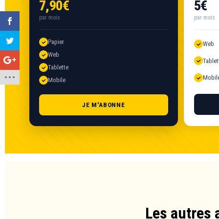
7,90€
5€
par mois
par mois
Papier
Web
Web
Tablet
Tablette
Mobil
Mobile
JE M'ABONNE
Les autres 