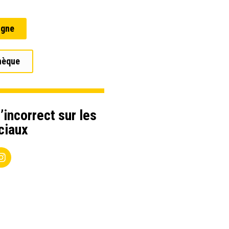
igne
hèque
’incorrect sur les
ciaux