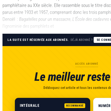
pamphlétaire au XXe siècle. Elle rassemble sous le titre dis
parus entre 1933 et 1957, comprenant donc les trois pamphl
Denoël
: Bagatelles pour un massacre
,
L’École des cadavres
l’ignominie des pamphlets et
LA SUITE EST RÉSERVÉE AUX ABONNÉS.
DÉJÀ ABONNÉ ?
SE CONN
ACCÈS ABONNÉ
Le meilleur reste 
Débloquez cet article et tous les contenus de
INTÉGRALE
NUMÉR
RECOMMANDÉ