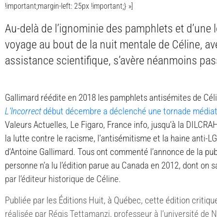
!important;margin-left: 25px !important;} »]
Au-delà de l’ignominie des pamphlets et d’une l
voyage au bout de la nuit mentale de Céline, a
assistance scientifique, s’avère néanmoins pa
Gallimard réédite en 2018 les pamphlets antisémites de Cél
L’Incorrect
début décembre a déclenché une tornade média
Valeurs Actuelles, Le Figaro, France info, jusqu’à la DILCRAH
la lutte contre le racisme, l’antisémitisme et la haine anti-LG
d’Antoine Gallimard. Tous ont commenté l’annonce de la pu
personne n’a lu l’édition parue au Canada en 2012, dont on sa
par l’éditeur historique de Céline.
Publiée par les Éditions Huit, à Québec, cette édition critiq
réalisée par Régis Tettamanzi, professeur à l’université de Na