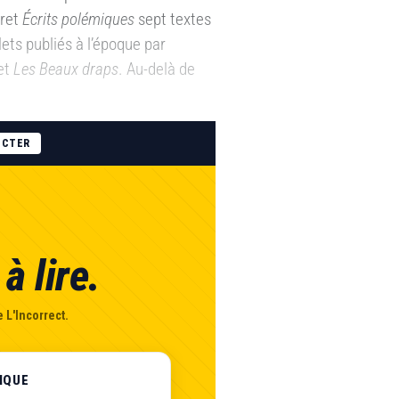
cret
Écrits polémiques
sept textes
ets publiés à l’époque par
et
Les Beaux draps
. Au-delà de
ECTER
à lire.
 L'Incorrect.
IQUE