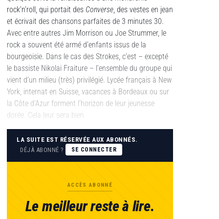
rock’n’roll, qui portait des
Converse
, des vestes en jean
et écrivait des chansons parfaites de 3 minutes 30.
Avec entre autres Jim Morrison ou Joe Strummer, le
rock a souvent été armé d’enfants issus de la
bourgeoisie. Dans le cas des Strokes, c’est – excepté
le bassiste Nikolai Fraiture – l’ensemble du groupe qui
vient d’un milieu (très) privilégié. Lycée français à New
York, internat en Suisse, vacances à Bordeaux ou sur
la Côte d’Azur forment l’horizon de leur jeunesse
dorée. Cela leur sera bien
LA SUITE EST RÉSERVÉE AUX ABONNÉS.
DÉJÀ ABONNÉ ?
SE CONNECTER
ACCÈS ABONNÉ
Le meilleur reste à lire.