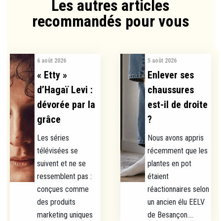
Les autres articles
recommandés pour vous​
6 août 2026
5 août 2026
« Etty »
Enlever ses
d’Hagaï Levi :
chaussures
dévorée par la
est-il de droite
grâce
?
Les séries
Nous avons appris
télévisées se
récemment que les
suivent et ne se
plantes en pot
ressemblent pas :
étaient
conçues comme
réactionnaires selon
des produits
un ancien élu EELV
marketing uniques
de Besançon....