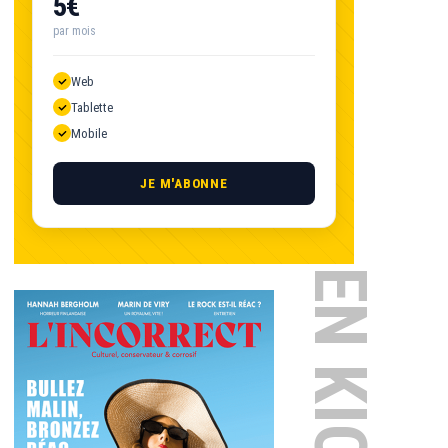
5€
par mois
Web
Tablette
Mobile
JE M'ABONNE
EN KIOSQUE