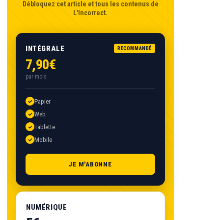
Débloquez cet article et tous les contenus de
L'Incorrect.
INTÉGRALE
RECOMMANDÉ
7,90€
par mois
Papier
Web
Tablette
Mobile
JE M'ABONNE
NUMÉRIQUE