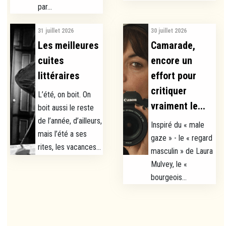
par...
31 juillet 2026
30 juillet 2026
Les meilleures
Camarade,
cuites
encore un
littéraires
effort pour
critiquer
L’été, on boit. On
vraiment le...
boit aussi le reste
de l’année, d’ailleurs,
Inspiré du « male
mais l’été a ses
gaze » - le « regard
rites, les vacances...
masculin » de Laura
Mulvey, le «
bourgeois...