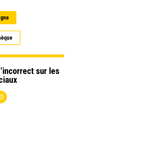
igne
hèque
’incorrect sur les
ciaux