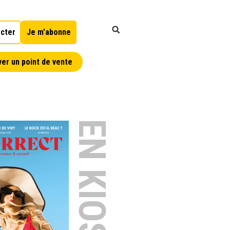
cter
Je m'abonne
er un point de vente
EN KIOSQUE