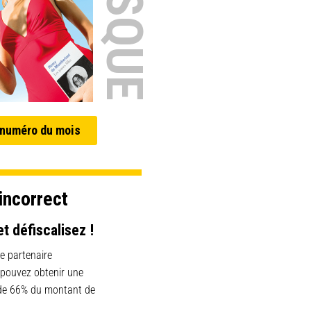
 numéro du mois
incorrect
et défiscalisez !
e partenaire
 pouvez obtenir une
 de 66% du montant de