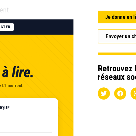
nent
Je donne en l
ECTER
Envoyer un c
Retrouvez l
à lire.
réseaux so
 L'Incorrect.
IQUE