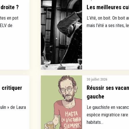
droite ?
Les meilleures cui
tes en pot
L’été, on boit. On boit a
EELV de
mais l’été a ses rites, l
30 juillet 2026
 critiquer
Réussir ses vaca
gauche
ulin » de Laura
Le gauchiste en vacance
espèce migratrice rare 
habitats...