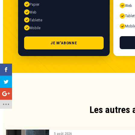
Papier
Web
Web
Tablet
Tablette
Mobil
Mobile
JE M'ABONNE
Les autres 
5 août 2026