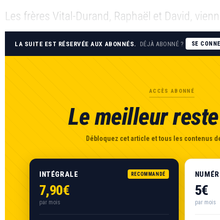
Les frères Vital-Durand, Raphaël et David, vien
LA SUITE EST RÉSERVÉE AUX ABONNÉS.
DÉJÀ ABONNÉ ?
SE CONN
ACCÈS ABONNÉ
Le meilleur reste 
Débloquez cet article et tous les contenus de
INTÉGRALE
NUMÉR
RECOMMANDÉ
7,90€
5€
par mois
par mois