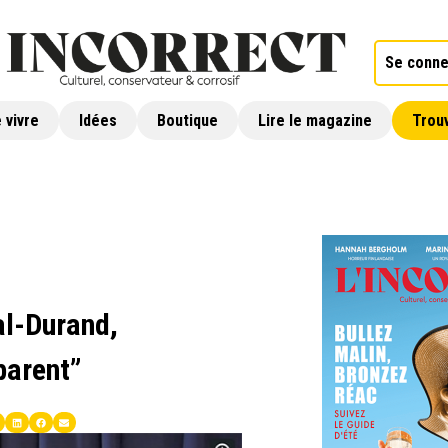
Se conne
 vivre
Idées
Boutique
Lire le magazine
Trouv
al-Durand,
parent”