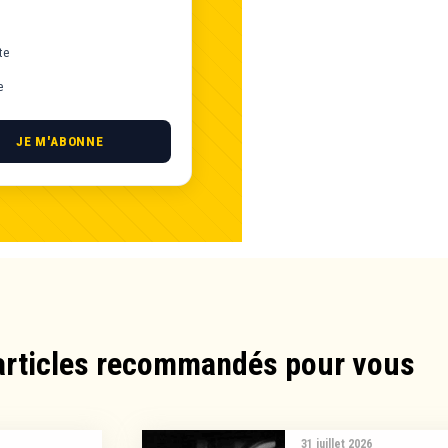
te
e
JE M'ABONNE
articles recommandés pour vous​
31 juillet 2026