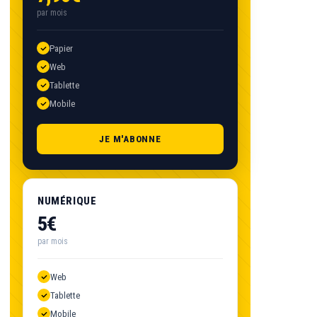
par mois
Papier
Web
Tablette
Mobile
JE M'ABONNE
NUMÉRIQUE
5€
par mois
Web
Tablette
Mobile