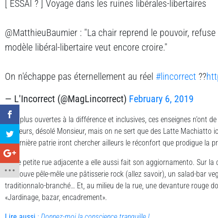
[ ESSAI ? ] Voyage dans les ruines libérales-libertaires
@MatthieuBaumier : "La chair reprend le pouvoir, refuse l
modèle libéral-libertaire veut encore croire."
On n'échappe pas éternellement au réel
#lincorrect
??
ht
— L'Incorrect (@MagLincorrect)
February 6, 2019
Bien plus ouvertes à la différence et inclusives, ces enseignes n’ont de 
D’ailleurs, désolé Monsieur, mais on ne sert que des Latte Machiatto ici
la dernière patrie iront chercher ailleurs le réconfort que prodigue la 
Cette petite rue adjacente a elle aussi fait son aggiornamento. Sur la
on trouve pêle-mêle une pâtisserie rock (allez savoir), un salad-bar v
traditionnalo-branché… Et, au milieu de la rue, une devanture rouge don
«Jardinage, bazar, encadrement».
Lire aussi
:
Donnez-moi la conscience tranquille !