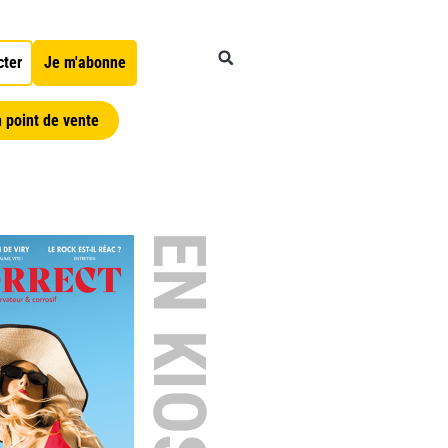
cter
Je m'abonne
 point de vente
EN KIOSQUE