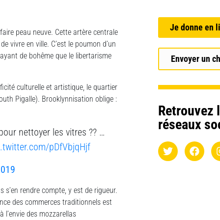
Je donne en l
aire peau neuve. Cette artère centrale
e vivre en ville. C’est le poumon d’un
’ayant de bohême que le libertarisme
Envoyer un c
icité culturelle et artistique, le quartier
uth Pigalle). Brooklynnisation oblige :
Retrouvez l
réseaux so
 pour nettoyer les vitres ?? …
c.twitter.com/pDfVbjqHjf
2019
s s’en rendre compte, y est de rigueur.
tence des commerces traditionnels est
à l’envie des mozzarellas