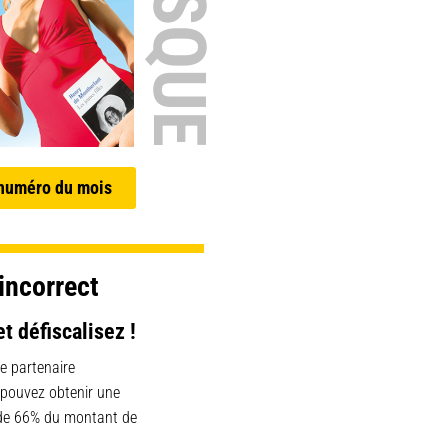
 numéro du mois
incorrect
et défiscalisez !
e partenaire
 pouvez obtenir une
 de 66% du montant de