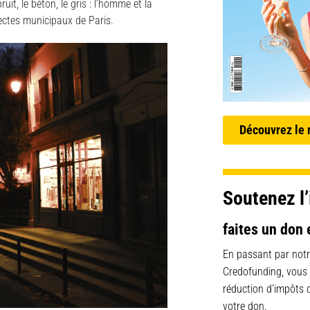
uit, le béton, le gris : l’homme et la
ectes municipaux de Paris.
Découvrez le
Soutenez l’
faites un don 
En passant par notr
Credofunding, vous
réduction d’impôts
votre don.