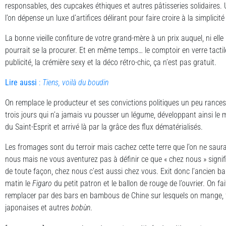
responsables, des cupcakes éthiques et autres pâtisseries solidaires. 
l’on dépense un luxe d’artifices délirant pour faire croire à la simplicité 
La bonne vieille confiture de votre grand-mère à un prix auquel, ni elle
pourrait se la procurer. Et en même temps… le comptoir en verre tacti
publicité, la crémière sexy et la déco rétro-chic, ça n’est pas gratuit.
Lire aussi
:
Tiens, voilà du boudin
On remplace le producteur et ses convictions politiques un peu rances
trois jours qui n’a jamais vu pousser un légume, développant ainsi le
du Saint-Esprit et arrivé là par la grâce des flux dématérialisés.
Les fromages sont du terroir mais cachez cette terre que l’on ne saurai
nous mais ne vous aventurez pas à définir ce que « chez nous » signifi
de toute façon, chez nous c’est aussi chez vous. Exit donc l’ancien 
matin le
Figaro
du petit patron et le ballon de rouge de l’ouvrier. On fai
remplacer par des bars en bambous de Chine sur lesquels on mange, f
japonaises et autres
bob
ù
n
.