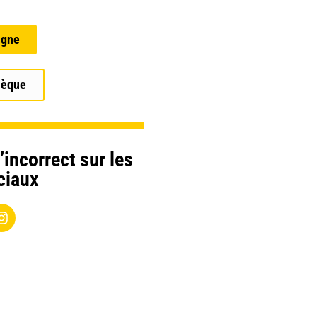
igne
hèque
’incorrect sur les
ciaux