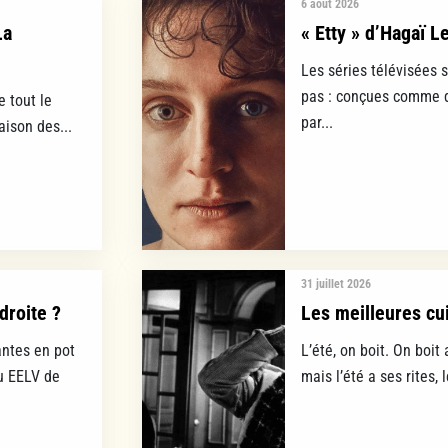
6 août 2026
La
« Etty » d’Hagaï L
Les séries télévisées 
pas : conçues comme d
e tout le
par...
aison des...
31 juillet 2026
droite ?
Les meilleures cui
ntes en pot
L’été, on boit. On boit 
lu EELV de
mais l’été a ses rites, 