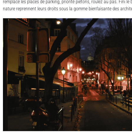
remplacé les places de parking, priorité piétons, roulez au pas. Fini le br
nature reprennent leurs droits sous la gomme bienfaisante des archit