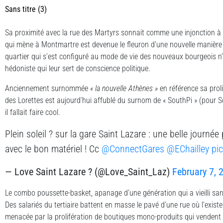
Sans titre (3)
Sa proximité avec la rue des Martyrs sonnait comme une injonction à f
qui mène à Montmartre est devenue le fleuron d’une nouvelle manière d
quartier qui s’est configuré au mode de vie des nouveaux bourgeois n
hédoniste qui leur sert de conscience politique.
Anciennement surnommée
« la nouvelle Athènes »
en référence sa prolif
des Lorettes est aujourd’hui affublé du surnom de « SouthPi » (pour So
il fallait faire cool.
Plein soleil ? sur la gare Saint Lazare : une belle journée
avec le bon matériel ! Cc
@ConnectGares
@EChailley
pi
— Love Saint Lazare ? (@Love_Saint_Laz)
February 7, 
Le combo poussette-basket, apanage d’une génération qui a vieilli san
Des salariés du tertiaire battent en masse le pavé d’une rue où l’exis
menacée par la prolifération de boutiques mono-produits qui vendent 