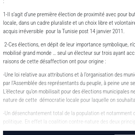
:
1-Il s’agit d’une première élection de proximité avec pour b
locale, dans un cadre pluraliste et un choix libre et volonta
acquis irréversible pour la Tunisie post 14 janvier 2011.
2-Ces élections, en dépit de leur importance symbolique, 
mobilisé grand monde … seul un électeur sur trois ayant acc
raisons de cette désaffection ont pour origine :
-Une loi relative aux attributions et à l’organisation des mun
par l’Assemblée des représentants du peuple, à peine une se
L’électeur qu’on mobilisait pour des élections municipales n
nature de cette démocratie locale pour laquelle on souhaita
-Un désenchantement total de la population et notamment de
politique. En effet la coalition contre-nature des deux princi