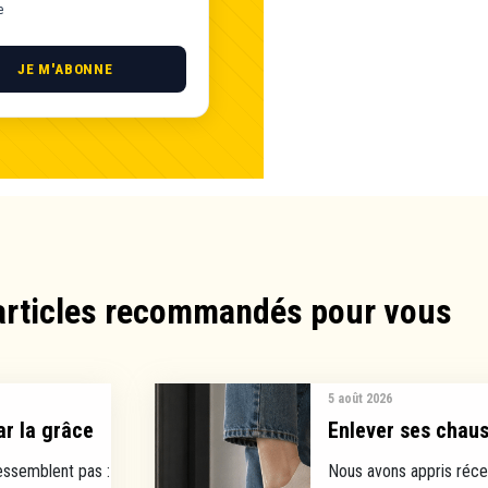
e
JE M'ABONNE
articles recommandés pour vous​
5 août 2026
ar la grâce
Enlever ses chauss
ressemblent pas :
Nous avons appris réce