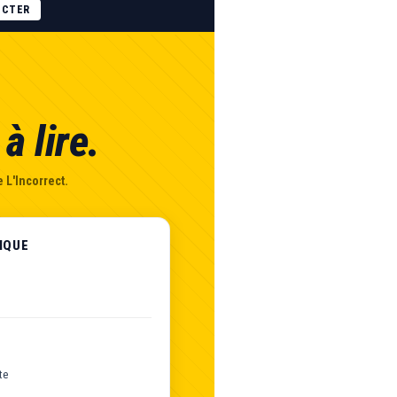
ECTER
à lire.
 L'Incorrect.
IQUE
te