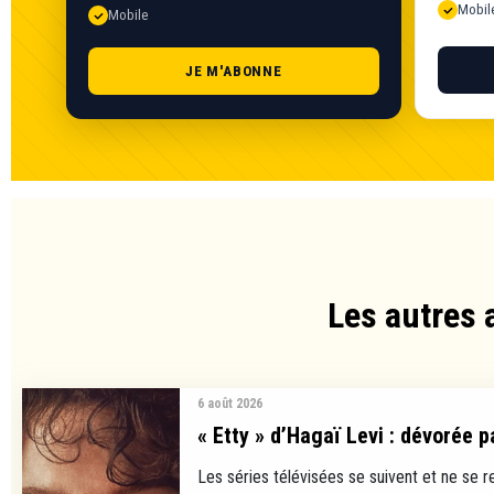
Mobil
Mobile
JE M'ABONNE
Les autres 
6 août 2026
« Etty » d’Hagaï Levi : dévorée p
Les séries télévisées se suivent et ne se 