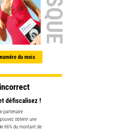
 numéro du mois
incorrect
et défiscalisez !
e partenaire
 pouvez obtenir une
 de 66% du montant de