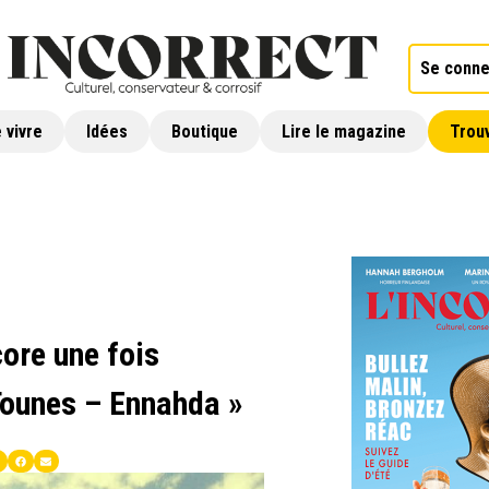
Se conne
 vivre
Idées
Boutique
Lire le magazine
Trouv
core une fois
 Tounes – Ennahda »