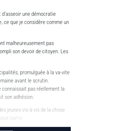
ut d’asseoir une démocratie
ire, ce que je considère comme un
n’ont malheureusement pas
ompli son devoir de citoyen. Les
icipalités, promulguée à la va-vite
maine avant le scrutin.
e connaissait pas réellement la
it son adhésion.
s jeunes vis-à-vis de la chose
paux partis