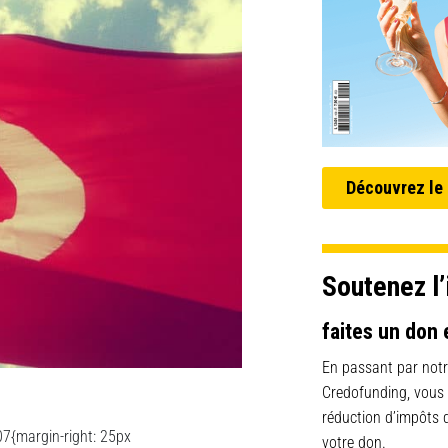
Découvrez le
Soutenez l’
faites un don 
En passant par notr
Credofunding, vous
réduction d’impôts
7{margin-right: 25px
votre don.