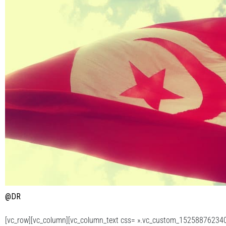
@DR
[vc_row][vc_column][vc_column_text css= ».vc_custom_152588762340