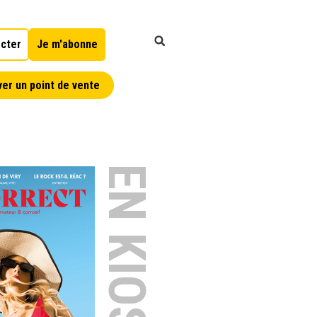
cter
Je m'abonne
er un point de vente
EN KIOSQUE