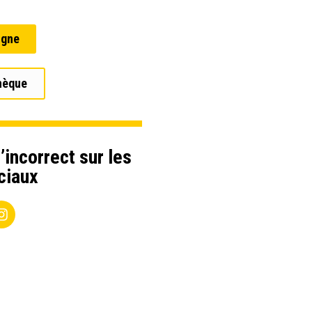
igne
hèque
’incorrect sur les
ciaux