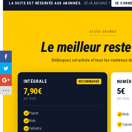
LA SUITE EST RÉSERVÉE AUX ABONNÉS.
DÉJÀ ABONNÉ ?
SE CONN
ACCÈS ABONNÉ
Le meilleur reste 
Débloquez cet article et tous les contenus de
INTÉGRALE
NUMÉR
RECOMMANDÉ
7,90€
5€
par mois
par mois
Papier
Web
Web
Tablet
Tablette