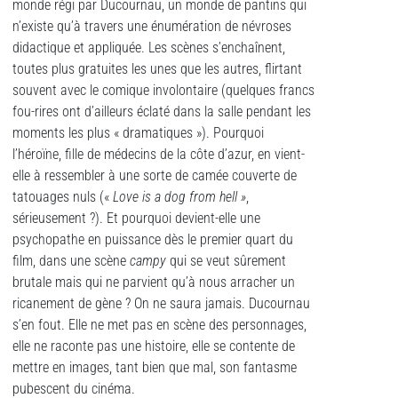
monde régi par Ducournau, un monde de pantins qui
n’existe qu’à travers une énumération de névroses
didactique et appliquée. Les scènes s’enchaînent,
toutes plus gratuites les unes que les autres, flirtant
souvent avec le comique involontaire (quelques francs
fou-rires ont d’ailleurs éclaté dans la salle pendant les
moments les plus « dramatiques »). Pourquoi
l’héroïne, fille de médecins de la côte d’azur, en vient-
elle à ressembler à une sorte de camée couverte de
tatouages nuls («
Love is a dog from hell »
,
sérieusement ?). Et pourquoi devient-elle une
psychopathe en puissance dès le premier quart du
film, dans une scène
campy
qui se veut sûrement
brutale mais qui ne parvient qu’à nous arracher un
ricanement de gène ? On ne saura jamais. Ducournau
s’en fout. Elle ne met pas en scène des personnages,
elle ne raconte pas une histoire, elle se contente de
mettre en images, tant bien que mal, son fantasme
pubescent du cinéma.