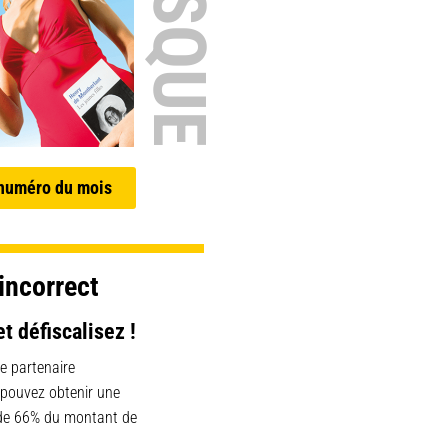
 numéro du mois
incorrect
et défiscalisez !
e partenaire
 pouvez obtenir une
 de 66% du montant de