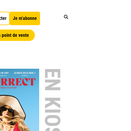
cter
Je m'abonne
 point de vente
EN KIOSQUE