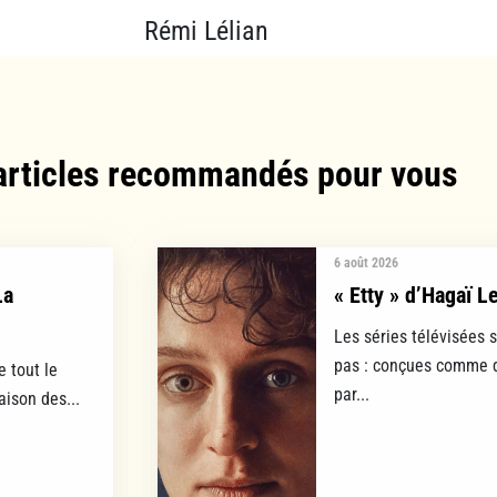
Rémi Lélian
articles recommandés pour vous​
6 août 2026
La
« Etty » d’Hagaï L
Les séries télévisées 
pas : conçues comme d
e tout le
par...
aison des...