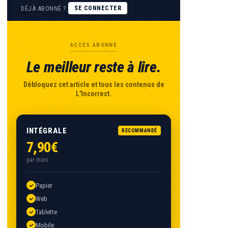
DÉJÀ ABONNÉ ?
SE CONNECTER
ACCÈS ABONNÉ
Le meilleur reste à lire.
Débloquez cet article et tous les contenus de
L'Incorrect.
INTÉGRALE
RECOMMANDÉ
7,90€
par mois
Papier
Web
Tablette
Mobile