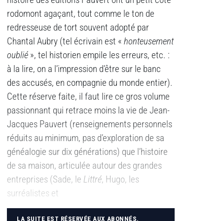
histoire des éditions Pauvert ont un petit côté
rodomont agaçant, tout comme le ton de
redresseuse de tort souvent adopté par
Chantal Aubry (tel écrivain est «
honteusement
oublié
», tel historien empile les erreurs, etc. :
à la lire, on a l’impression d’être sur le banc
des accusés, en compagnie du monde entier).
Cette réserve faite, il faut lire ce gros volume
passionnant qui retrace moins la vie de Jean-
Jacques Pauvert (renseignements personnels
réduits au minimum, pas d’exploration de sa
généalogie sur dix générations) que l’histoire
de sa maison, articulée autour des grandes
entreprises (Sade, le
Littré
, Hugo, les
surréalistes et
LA SUITE EST RÉSERVÉE AUX ABONNÉS.