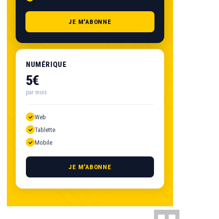
JE M'ABONNE
NUMÉRIQUE
5€
par mois
Web
Tablette
Mobile
JE M'ABONNE