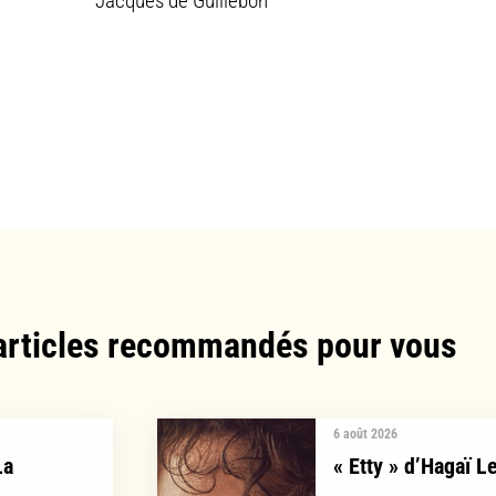
Jacques de Guillebon
articles recommandés pour vous​
6 août 2026
La
« Etty » d’Hagaï L