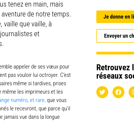
ous tenez en main, mais
e aventure de notre temps.
Je donne en l
vaille que vaille, à
journalistes et
Envoyer un c
s.
Retrouvez l
 semble appeler de ses vœux pour
réseaux so
 pas vouloir lui octroyer. C’est
saires même si tardives, prises
e même les imprimeurs et les
ange numéro, et rare,
que vous
nés le recevront, que parce qu’il
se jamais vue dans la longue