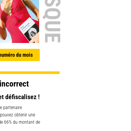
 numéro du mois
incorrect
et défiscalisez !
e partenaire
 pouvez obtenir une
 de 66% du montant de