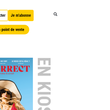
cter
Je m'abonne
 point de vente
EN KIOSQUE