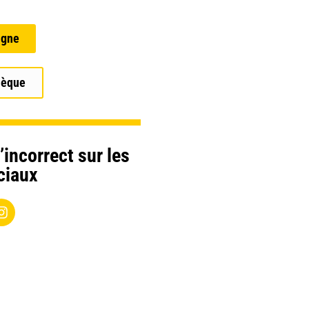
igne
hèque
’incorrect sur les
ciaux