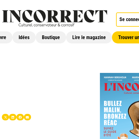
Se conne
ivre
Idées
Boutique
Lire le magazine
Trouver un