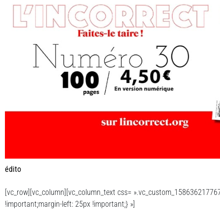
édito
[vc_row][vc_column][vc_column_text css= ».vc_custom_158636217767
!important;margin-left: 25px !important;} »]