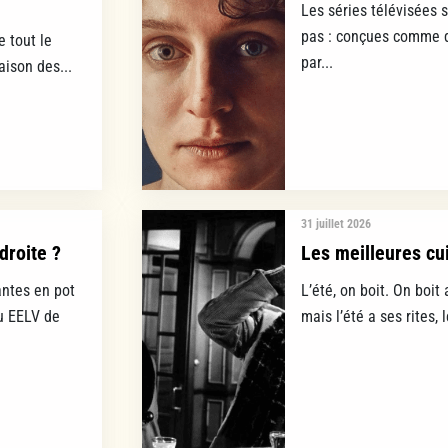
Les séries télévisées 
pas : conçues comme d
e tout le
par...
aison des...
31 juillet 2026
droite ?
Les meilleures cui
ntes en pot
L’été, on boit. On boit 
lu EELV de
mais l’été a ses rites, 