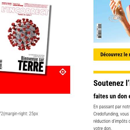
Découvrez le
Soutenez l’
faites un don 
En passant par notr
2{margin-right: 25px
Credofunding, vous
réduction d’impôts
votre don.