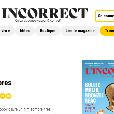
Se conne
 vivre
Idées
Boutique
Lire le magazine
Trouv
bres
opovic livre un film sombre, très