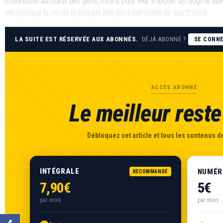
m’adresser au cœur des gens, moins pour leur imposer un dogme que 
vie, puisque la vie de la plupart des gens est tissée de souffrance.
LA SUITE EST RÉSERVÉE AUX ABONNÉS.
DÉJÀ ABONNÉ ?
SE CONN
ACCÈS ABONNÉ
Le meilleur reste 
Débloquez cet article et tous les contenus de
INTÉGRALE
NUMÉR
RECOMMANDÉ
7,90€
5€
par mois
par mois