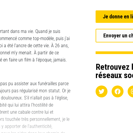
Je donne en l
ortant dans ma vie. Quand je suis
Envoyer un c
i commencé comme top-modèle, puis j’ai
oi a été l’ancre de cette vie. À 26 ans,
sonnel m’y menait. À partir de ce
é en faire un film à l’époque, jamais.
Retrouvez l
réseaux so
pas pu assister aux funérailles parce
oujours pas régularisé mon statut. Or je
uloureux. S’il n’allait pas à l’église,
 qui lui attira l’hostilité de
ent une cabale contre lui et
rs touchée très personnellement, je le
 y apporter de l’authenticité,