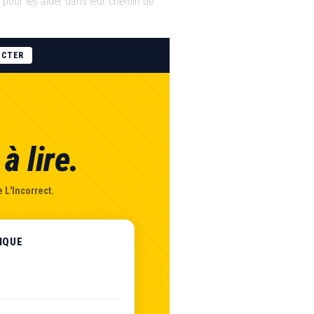
pour les aider dans leur chemin de
ECTER
à lire.
 L'Incorrect.
IQUE