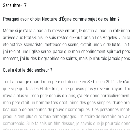
Sans titre-17
Pourquoi avoir choisi Nectaire d’Égine comme sujet de ce film ?
Même si je n’allais pas à la messe enfant, le destin a joué un rôle imp
arrivée aux États-Unis, je suis restée dix-huit ans à Los Angeles. J’a
été actrice, scénariste, metteuse en scène, c’était une vie de lutte. La f
j’ai rejoint une Église serbe, parce que mon cheminement spirituel per
moment, j’ai lu des biographies de saints, mais je n’aurais jamais pens
Quel a été le déclencheur ?
Tout a changé quand mon père est décédé en Serbie, en 2011. Je n’ai 
que si je quittais les États-Unis, je ne pouvais plus y revenir n’ayant t
n’avais plus vu mon père depuis dix ans, ç’a été donc particulièrement do
mon père était un homme très droit, aimé des gens simples, d’une probité
beaucoup de personnes de pouvoir corrompues. Ces personnes montèr
produisirent plusieurs faux témoignages. L’histoire de Nectaire m’a alo
comprenais. Si je faisais un film dessus, je savais que je pourrais donc