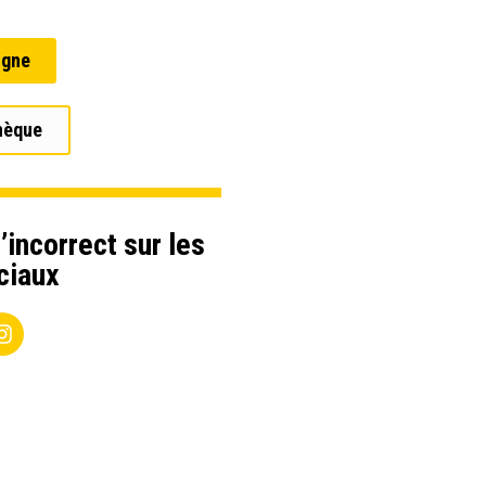
igne
hèque
’incorrect sur les
ciaux