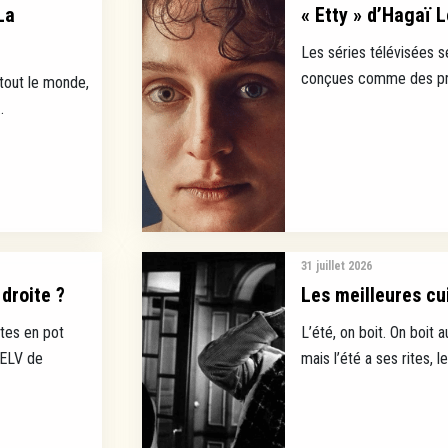
La
« Etty » d’Hagaï L
Les séries télévisées s
conçues comme des prod
 tout le monde,
.
31 juillet 2026
droite ?
Les meilleures cui
tes en pot
L’été, on boit. On boit a
EELV de
mais l’été a ses rites, l