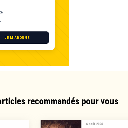
te
e
JE M'ABONNE
articles recommandés pour vous​
6 août 2026