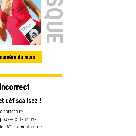
 numéro du mois
incorrect
et défiscalisez !
e partenaire
 pouvez obtenir une
 de 66% du montant de