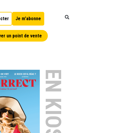
cter
Je m'abonne
er un point de vente
EN KIOSQUE