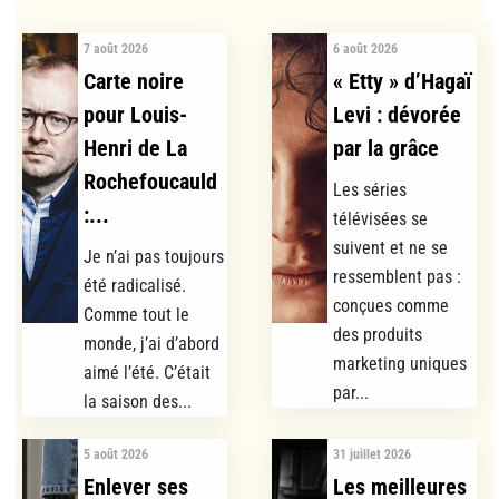
7 août 2026
6 août 2026
Carte noire
« Etty » d’Hagaï
pour Louis-
Levi : dévorée
Henri de La
par la grâce
Rochefoucauld
Les séries
:...
télévisées se
suivent et ne se
Je n’ai pas toujours
ressemblent pas :
été radicalisé.
conçues comme
Comme tout le
des produits
monde, j’ai d’abord
marketing uniques
aimé l’été. C’était
par...
la saison des...
5 août 2026
31 juillet 2026
Enlever ses
Les meilleures