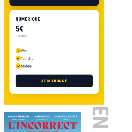
NUMÉRIQUE
5€
par mois
Web
Tablette
Mobile
JE M'ABONNE