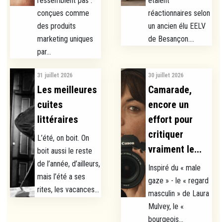
ressemblent pas :
étaient
conçues comme
réactionnaires selon
des produits
un ancien élu EELV
marketing uniques
de Besançon....
par...
31 juillet 2026
30 juillet 2026
Les meilleures
Camarade,
cuites
encore un
littéraires
effort pour
critiquer
L’été, on boit. On
vraiment le...
boit aussi le reste
de l’année, d’ailleurs,
Inspiré du « male
mais l’été a ses
gaze » - le « regard
rites, les vacances...
masculin » de Laura
Mulvey, le «
bourgeois...