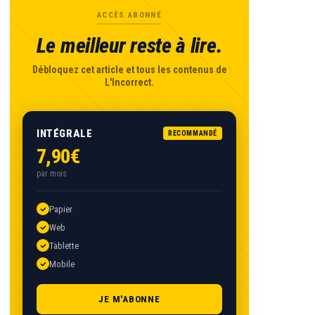
ACCÈS ABONNÉ
Le meilleur reste à lire.
Débloquez cet article et tous les contenus de
L'Incorrect.
INTÉGRALE
RECOMMANDÉ
7,90€
par mois
Papier
Web
Tablette
Mobile
JE M'ABONNE