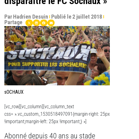
disparaître le FC Sochaux »
Par
Hadrien Desuin
Publié le
2 juillet 2018
Partage
sOCHAUX
[vc_row][vc_column][vc_column_text
css= ».vc_custom_1530518497091{margin-right: 25px
!important;margin-left: 25px !important;} »]
Abonné depuis 40 ans au stade