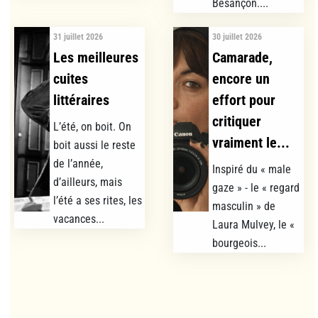
Besançon....
31 juillet 2026
30 juillet 2026
Les meilleures
Camarade,
cuites
encore un
littéraires
effort pour
critiquer
L’été, on boit. On
vraiment le...
boit aussi le reste
de l’année,
Inspiré du « male
d’ailleurs, mais
gaze » - le « regard
l’été a ses rites, les
masculin » de
vacances...
Laura Mulvey, le «
bourgeois...