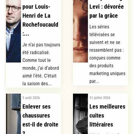
pour Louis-
Levi : dévorée
Henri de La
par la grâce
Rochefoucauld
Les séries
:...
télévisées se
suivent et ne se
Je n’ai pas toujours
ressemblent pas :
été radicalisé.
conçues comme
Comme tout le
des produits
monde, j’ai d’abord
marketing uniques
aimé l’été. C’était
par...
la saison des...
5 août 2026
31 juillet 2026
Enlever ses
Les meilleures
chaussures
cuites
est-il de droite
littéraires
?