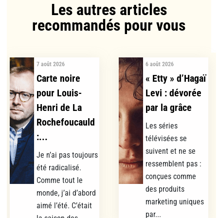
Les autres articles
recommandés pour vous​
7 août 2026
6 août 2026
Carte noire
« Etty » d’Hagaï
pour Louis-
Levi : dévorée
Henri de La
par la grâce
Rochefoucauld
Les séries
:...
télévisées se
suivent et ne se
Je n’ai pas toujours
ressemblent pas :
été radicalisé.
conçues comme
Comme tout le
des produits
monde, j’ai d’abord
marketing uniques
aimé l’été. C’était
par...