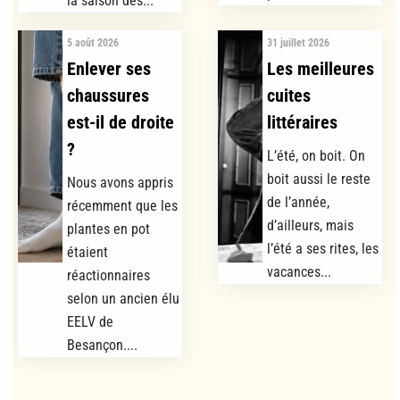
la saison des...
5 août 2026
31 juillet 2026
Enlever ses
Les meilleures
chaussures
cuites
est-il de droite
littéraires
?
L’été, on boit. On
boit aussi le reste
Nous avons appris
de l’année,
récemment que les
d’ailleurs, mais
plantes en pot
l’été a ses rites, les
étaient
vacances...
réactionnaires
selon un ancien élu
EELV de
Besançon....