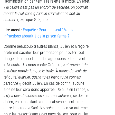
l’administration pénitentiaire rejette la mixité. En effet,
«
la cellule n’est pas un endroit de sécurité, on pourrait
mourir la nuit sans qu’aucun surveillant ne soit au
courant
», explique Grégoire.
Lire aussi
:
Enquête : Pourquoi seul 1% des
infractions aboutit à de la prison ferme ?
Comme beaucoup d’autres blancs, Julien et Grégoire
préfèrent sacrifier leur promenade pour éviter tout
danger. Le rapport pour les agressions est souvent de
«
15 contre 1
» nous confie Grégoire, «
et provient de
la même population que le trafic
. À
moins de venir de
tel ou tel quartier, quand tu es blanc tu ne connais
personne »,
décrit Julien. En cas de conflit, aucune
aide ne leur sera donc apportée. De plus en France, «
il n’y a plus de conscience communautaire
», se désole
Julien, en constatant la quasi-absence d’entraide
entre le peu de «
Gaulois
» présents. Il en va autrement
pour les ressortissants des pays de l’est, pour qui les