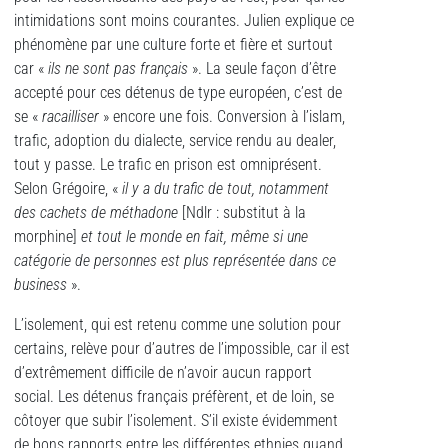
intimidations sont moins courantes. Julien explique ce
phénomène par une culture forte et fière et surtout
car «
ils ne sont pas français
». La seule façon d’être
accepté pour ces détenus de type européen, c’est de
se «
racailliser
» encore une fois. Conversion à l’islam,
trafic, adoption du dialecte, service rendu au dealer,
tout y passe. Le trafic en prison est omniprésent.
Selon Grégoire, «
il y a du trafic de tout, notamment
des cachets de méthadone
[Ndlr : substitut à la
morphine]
et tout le monde en fait, même si une
catégorie de personnes est plus représentée dans ce
business
».
L’isolement, qui est retenu comme une solution pour
certains, relève pour d’autres de l’impossible, car il est
d’extrêmement difficile de n’avoir aucun rapport
social. Les détenus français préfèrent, et de loin, se
côtoyer que subir l’isolement. S’il existe évidemment
de bons rapports entre les différentes ethnies quand