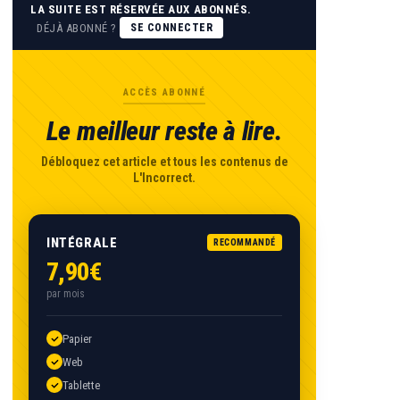
LA SUITE EST RÉSERVÉE AUX ABONNÉS.
DÉJÀ ABONNÉ ?
SE CONNECTER
ACCÈS ABONNÉ
Le meilleur reste à lire.
Débloquez cet article et tous les contenus de
L'Incorrect.
INTÉGRALE
RECOMMANDÉ
7,90€
par mois
Papier
Web
Tablette