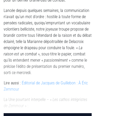
pour un dernier branle-bas de combat.
Lancée depuis quelques semaines, la communication
n’avait qu’un mot d’ordre : hostile à toute forme de
pensées radicales, quoiqu’empruntant un vocabulaire
volontiers belliciste, notre joyeuse troupe propose de
brandir contre tous l’étendard de la raison et du débat
éclairé, telle la Marianne dépoitraillée de Delacroix
empoigne le drapeau pour conduire la foule. «
La
raison est un combat
», sous-titre le papier, combat
qu’ils entendent mener «
passionnément
» comme le
précise l’édito de présentation du premier numéro,
sorti ce mercredi.
Lire aussi :
Éditorial de Jacques de Guillebon : À Éric
Zemmour
La Une pourtant interpelle – «
Les cathos intégristes
de Zemmour
» :