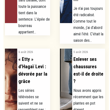
sans bataille, dont
toute la puissance
Je n’ai pas toujours
tient dans la
été radicalisé.
sentence. L’épée de
Comme tout le
bourreau
monde, j’ai d’abord
appartient...
aimé l’été. C’était la
saison des...
6 août 2026
5 août 2026
« Etty »
Enlever ses
d’Hagaï Levi :
chaussures
dévorée par la
est-il de droite
grâce
?
Les séries
Nous avons appris
télévisées se
récemment que les
suivent et ne se
plantes en pot
ressemblent pas :
étaient