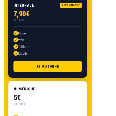
INTÉGRALE
RECOMMANDÉ
7,90€
par mois
Papier
Web
Tablette
Mobile
JE M'ABONNE
NUMÉRIQUE
5€
par mois