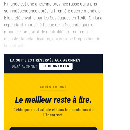
Finlande est une ancienne province russe qui a pris
son indépendance après la Première guerre mondiale.
Elle a été envahie par les Soviétiques en 1940. On lui a
cependant imposé, à l’issue de la Seconde guerre
mondiale, un statut de neutralité. Un mot en a
découlé : la finlandisation, qui désigne l’imposition de
la neutralité
LA SUITE EST RÉSERVÉE AUX ABONNÉS.
DÉJÀ ABONNÉ ?
SE CONNECTER
ACCÈS ABONNÉ
Le meilleur reste à lire.
Débloquez cet article et tous les contenus de
L'Incorrect.