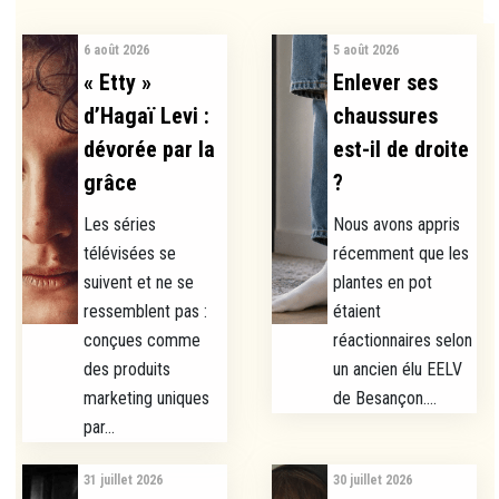
6 août 2026
5 août 2026
« Etty »
Enlever ses
d’Hagaï Levi :
chaussures
dévorée par la
est-il de droite
grâce
?
Les séries
Nous avons appris
télévisées se
récemment que les
suivent et ne se
plantes en pot
ressemblent pas :
étaient
conçues comme
réactionnaires selon
des produits
un ancien élu EELV
marketing uniques
de Besançon....
par...
31 juillet 2026
30 juillet 2026