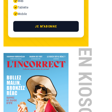
Web
Tablette
Mobile
JE M'ABONNE
EN KIOSQUE