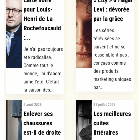
Carte noire
« Etty » d’Hagaï
pour Louis-
Levi : dévorée
Henri de La
par la grâce
Rochefoucauld
Les séries
:...
télévisées se
suivent et ne se
Je n’ai pas toujours
ressemblent pas :
été radicalisé.
conçues comme
Comme tout le
des produits
monde, j’ai d’abord
marketing uniques
aimé l’été. C’était
par...
la saison des...
5 août 2026
31 juillet 2026
Enlever ses
Les meilleures
chaussures
cuites
est-il de droite
littéraires