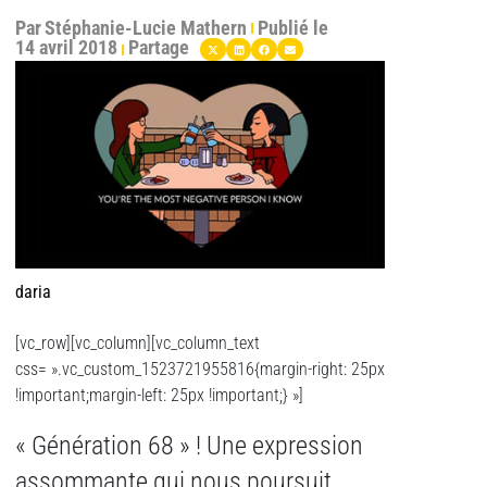
Par
Stéphanie-Lucie Mathern
Publié le
14 avril 2018
Partage
daria
[vc_row][vc_column][vc_column_text
css= ».vc_custom_1523721955816{margin-right: 25px
!important;margin-left: 25px !important;} »]
« Génération 68 » ! Une expression
assommante qui nous poursuit