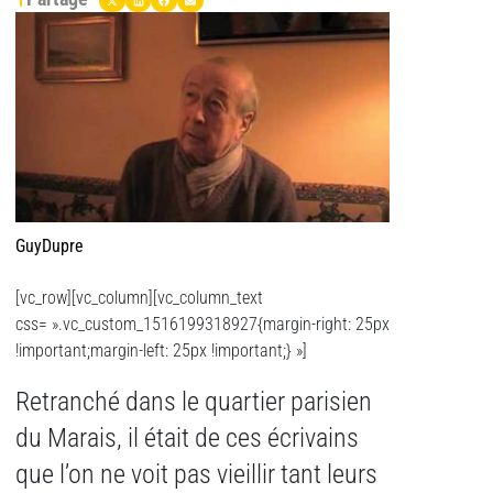
GuyDupre
[vc_row][vc_column][vc_column_text
css= ».vc_custom_1516199318927{margin-right: 25px
!important;margin-left: 25px !important;} »]
Retranché dans le quartier parisien
du Marais, il était de ces écrivains
que l’on ne voit pas vieillir tant leurs