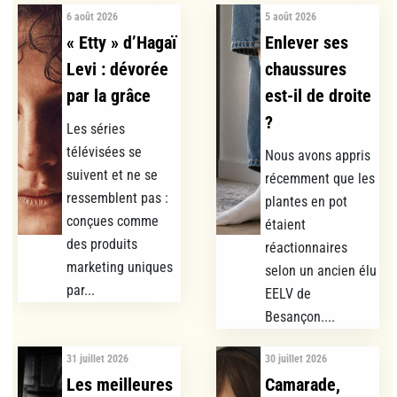
6 août 2026
5 août 2026
« Etty » d’Hagaï
Enlever ses
Levi : dévorée
chaussures
par la grâce
est-il de droite
?
Les séries
télévisées se
Nous avons appris
suivent et ne se
récemment que les
ressemblent pas :
plantes en pot
conçues comme
étaient
des produits
réactionnaires
marketing uniques
selon un ancien élu
par...
EELV de
Besançon....
31 juillet 2026
30 juillet 2026
Les meilleures
Camarade,