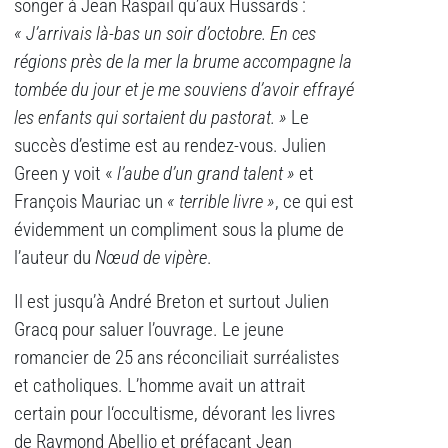
songer à Jean Raspail qu’aux Hussards :
« J’arrivais là-bas un soir d’octobre. En ces
régions près de la mer la brume accompagne la
tombée du jour et je me souviens d’avoir effrayé
les enfants qui sortaient du pastorat. »
Le
succès d’estime est au rendez-vous. Julien
Green y voit «
l’
aube d’un grand talent »
et
François Mauriac un
« terrible livre »
, ce qui est
évidemment un compliment sous la plume de
l’auteur du
Nœ
ud de vipère
.
Il est jusqu’à André Breton et surtout Julien
Gracq pour saluer l’ouvrage. Le jeune
romancier de 25 ans réconciliait surréalistes
et catholiques. L’homme avait un attrait
certain pour l‘occultisme, dévorant les livres
de Raymond Abellio et préfaçant Jean