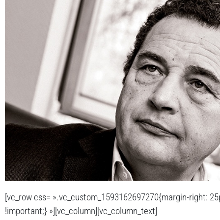
[vc_row css= ».vc_custom_1593162697270{margin-right: 25px
!important;} »][vc_column][vc_column_text]