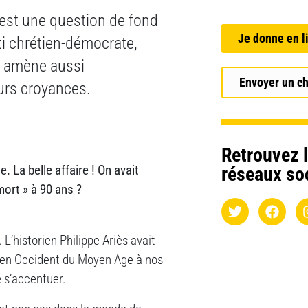
’est une question de fond
Je donne en l
ti chrétien-démocrate,
il amène aussi
Envoyer un c
eurs croyances.
Retrouvez l
e. La belle affaire ! On avait
réseaux so
mort » à 90 ans ?
 L’historien Philippe Ariès avait
rt en Occident du Moyen Age à nos
e s’accentuer.