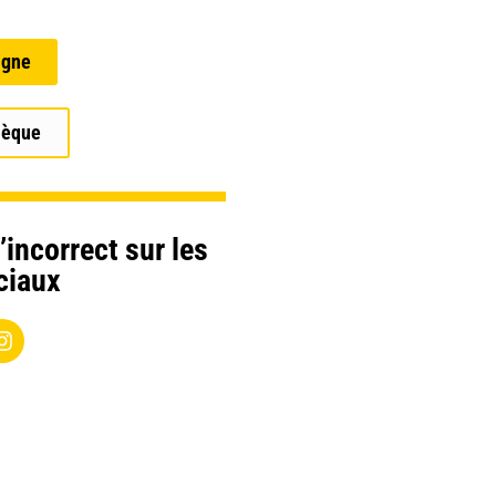
igne
hèque
’incorrect sur les
ciaux