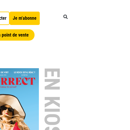
cter
Je m'abonne
 point de vente
EN KIOSQUE