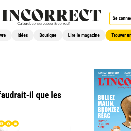
Se conne
ivre
Idées
Boutique
Lire le magazine
Trouver un
audrait-il que les