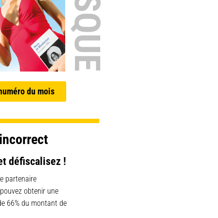
 numéro du mois
incorrect
et défiscalisez !
e partenaire
 pouvez obtenir une
 de 66% du montant de