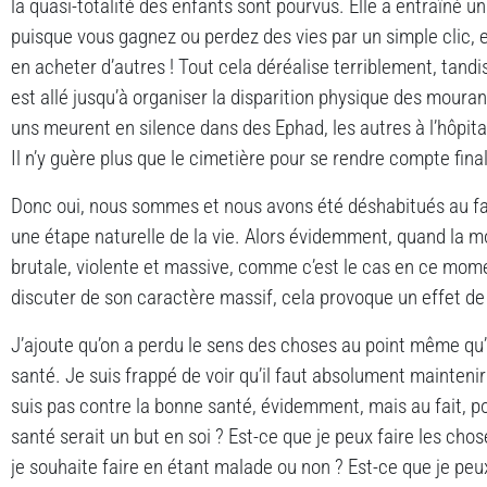
la quasi-totalité des enfants sont pourvus. Elle a entraîné un 
puisque vous gagnez ou perdez des vies par un simple clic, e
en acheter d’autres ! Tout cela déréalise terriblement, tan
est allé jusqu’à organiser la disparition physique des mourant
uns meurent en silence dans des Ephad, les autres à l’hôpita
Il n’y guère plus que le cimetière pour se rendre compte final
Donc oui, nous sommes et nous avons été déshabitués au f
une étape naturelle de la vie. Alors évidemment, quand la mo
brutale, violente et massive, comme c’est le cas en ce mome
discuter de son caractère massif, cela provoque un effet de s
J’ajoute qu’on a perdu le sens des choses au point même qu’o
santé. Je suis frappé de voir qu’il faut absolument mainteni
suis pas contre la bonne santé, évidemment, mais au fait, pou
santé serait un but en soi ? Est-ce que je peux faire les chos
je souhaite faire en étant malade ou non ? Est-ce que je peux