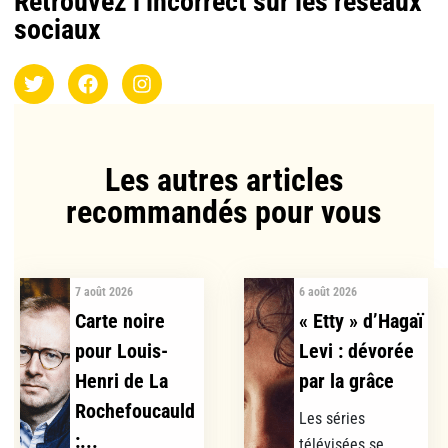
Retrouvez l’incorrect sur les réseaux
sociaux
Les autres articles
recommandés pour vous​
7 août 2026
6 août 2026
Carte noire
« Etty » d’Hagaï
pour Louis-
Levi : dévorée
Henri de La
par la grâce
Rochefoucauld
Les séries
:...
télévisées se