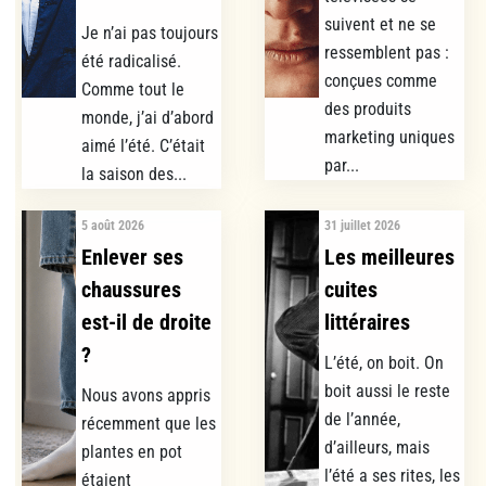
suivent et ne se
Je n’ai pas toujours
ressemblent pas :
été radicalisé.
conçues comme
Comme tout le
des produits
monde, j’ai d’abord
marketing uniques
aimé l’été. C’était
par...
la saison des...
5 août 2026
31 juillet 2026
Enlever ses
Les meilleures
chaussures
cuites
est-il de droite
littéraires
?
L’été, on boit. On
boit aussi le reste
Nous avons appris
de l’année,
récemment que les
d’ailleurs, mais
plantes en pot
l’été a ses rites, les
étaient