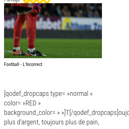
Football - L'Incorrect
[qodef_dropcaps type= »normal »
color= »RED »
background_color= » »]T[/qodef_dropcaps]ouj
plus d’argent, toujours plus de pain,