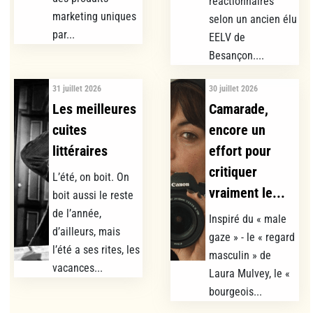
réactionnaires
marketing uniques
selon un ancien élu
par...
EELV de
Besançon....
31 juillet 2026
30 juillet 2026
Les meilleures
Camarade,
cuites
encore un
littéraires
effort pour
critiquer
L’été, on boit. On
vraiment le...
boit aussi le reste
de l’année,
Inspiré du « male
d’ailleurs, mais
gaze » - le « regard
l’été a ses rites, les
masculin » de
vacances...
Laura Mulvey, le «
bourgeois...