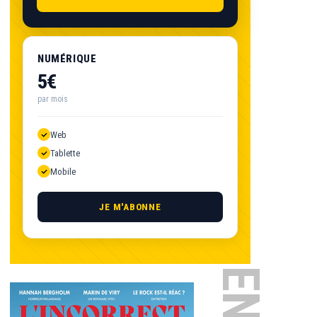
NUMÉRIQUE
5€
par mois
Web
Tablette
Mobile
JE M'ABONNE