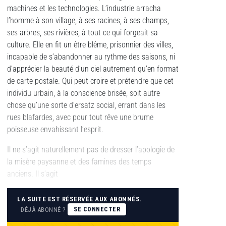
machines et les technologies. L’industrie arracha
l’homme à son village, à ses racines, à ses champs,
ses arbres, ses rivières, à tout ce qui forgeait sa
culture. Elle en fit un être blême, prisonnier des villes,
incapable de s’abandonner au rythme des saisons, ni
d’apprécier la beauté d’un ciel autrement qu’en format
de carte postale. Qui peut croire et prétendre que cet
individu urbain, à la conscience brisée, soit autre
chose qu’une sorte d’ersatz social, errant dans les
rues blafardes, avec pour tout rêve une brume
poisseuse envahissant l’esprit.
Il ne s’agit naturellement pas de dresser l’apologie de
la misère paysanne et des famines des temps
anciens. Il s’agit
LA SUITE EST RÉSERVÉE AUX ABONNÉS.
DÉJÀ ABONNÉ ?
SE CONNECTER