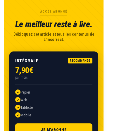
ACCÈS ABONNÉ
Le meilleur reste à lire.
Débloquez cet article et tous les contenus de
L'Incorrect.
INTÉGRALE
RECOMMANDÉ
7,90€
par mois
Papier
Web
Tablette
Mobile
JE M'ABONNE