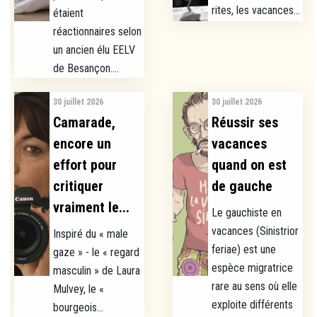
rites, les vacances...
étaient
réactionnaires selon
un ancien élu EELV
de Besançon....
30 juillet 2026
30 juillet 2026
Camarade,
Réussir ses
encore un
vacances
effort pour
quand on est
critiquer
de gauche
vraiment le...
Le gauchiste en
vacances (Sinistrior
Inspiré du « male
feriae) est une
gaze » - le « regard
espèce migratrice
masculin » de Laura
rare au sens où elle
Mulvey, le «
exploite différents
bourgeois...