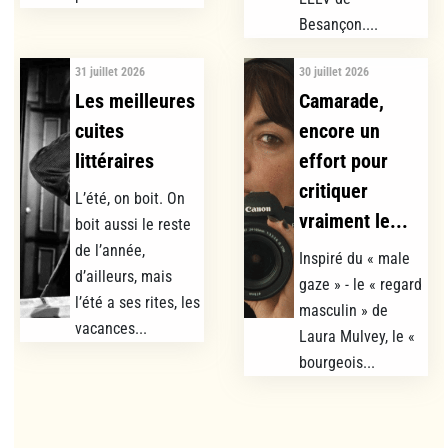
Besançon....
31 juillet 2026
30 juillet 2026
Les meilleures
Camarade,
cuites
encore un
littéraires
effort pour
critiquer
L’été, on boit. On
vraiment le...
boit aussi le reste
de l’année,
Inspiré du « male
d’ailleurs, mais
gaze » - le « regard
l’été a ses rites, les
masculin » de
vacances...
Laura Mulvey, le «
bourgeois...