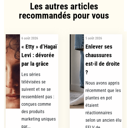
Les autres articles
recommandés pour vous​
6 août 2026
5 août 2026
« Etty » d’Hagaï
Enlever ses
Levi : dévorée
chaussures
par la grâce
est-il de droite
?
Les séries
télévisées se
Nous avons appris
suivent et ne se
récemment que les
ressemblent pas :
plantes en pot
conçues comme
étaient
des produits
réactionnaires
marketing uniques
selon un ancien élu
par...
EELV de