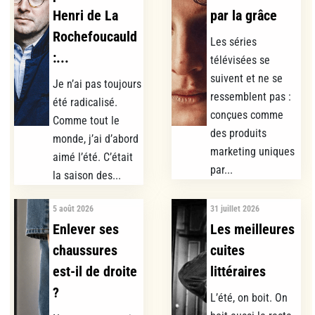
Henri de La
par la grâce
Rochefoucauld
Les séries
:...
télévisées se
suivent et ne se
Je n’ai pas toujours
ressemblent pas :
été radicalisé.
conçues comme
Comme tout le
des produits
monde, j’ai d’abord
marketing uniques
aimé l’été. C’était
par...
la saison des...
5 août 2026
31 juillet 2026
Enlever ses
Les meilleures
chaussures
cuites
est-il de droite
littéraires
?
L’été, on boit. On