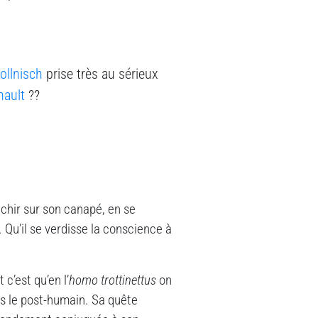
llnisch
prise très au sérieux
nault
??
achir sur son canapé, en se
. Qu’il se verdisse la conscience à
c’est qu’en l’
homo trottinettus
on
ns le post-humain. Sa quête