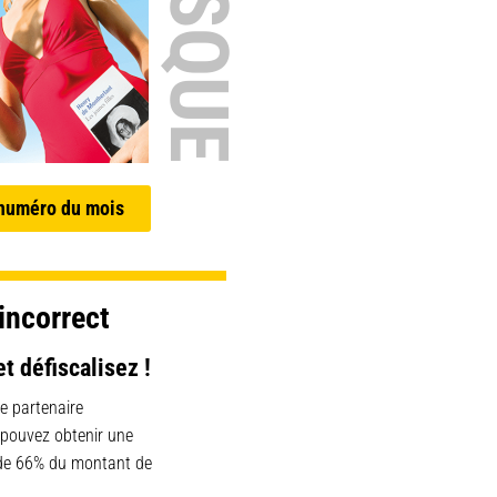
 numéro du mois
incorrect
et défiscalisez !
e partenaire
 pouvez obtenir une
 de 66% du montant de