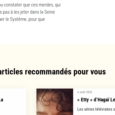
pu constater que ces merdes, qui
ns pas à les jeter dans la Seine
guer le Système, pour que
articles recommandés pour vous​
6 août 2026
La
« Etty » d’Hagaï L
Les séries télévisées 