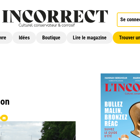
Se conne
ivre
Idées
Boutique
Lire le magazine
Trouver un
ion