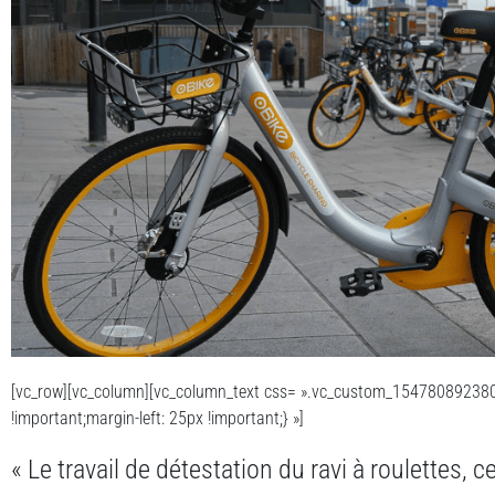
[vc_row][vc_column][vc_column_text css= ».vc_custom_154780892380
!important;margin-left: 25px !important;} »]
« Le travail de détestation du ravi à roulettes, 