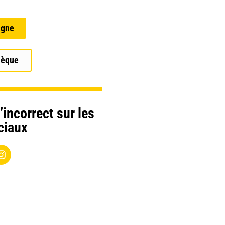
igne
hèque
’incorrect sur les
ciaux