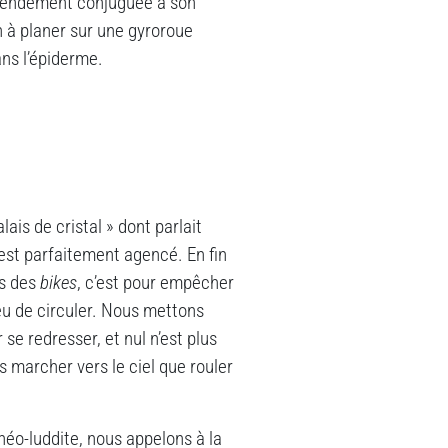
du rendement conjuguée à son
n à planer sur une gyroroue
ans l’épiderme.
lais de cristal » dont parlait
l est parfaitement agencé. En fin
es des
b
ikes
, c’est pour empêcher
eu de circuler. Nous mettons
 se redresser, et nul n’est plus
 marcher vers le ciel que rouler
 néo-luddite, nous appelons à la