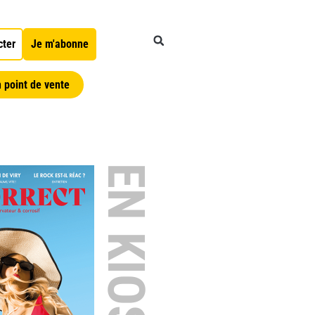
cter
Je m'abonne
 point de vente
EN KIOSQUE