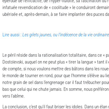
éperdue de l’efficacité, de l’hyper-fluidité, sa fascination 
infatuée revendication de « coolitude » le conduiront demai
ubérisée et, après-demain, à se faire implanter des puces d
Lire aussi :
Les gilets jaunes, ou l’indécence de la vie ordinaire
Le péril réside dans la rationalisation totalitaire, dans ce « pa
Dostoïevski, auquel on ne peut plus « tirer la langue » tant i
de compte, si nous voulons mettre des bâtons dans les rou
le monde de tourner en rond, pour que l’homme s’élève au li
notre grain de sel dans l’engrenage car il faut trébucher pour
bas que celui qui ne chute jamais. En somme, nous préférons
vers l’abîme.
La conclusion, c’est qu’il faut briser les idoles. Dans un élan