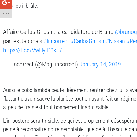
calories il brûle.
Affaire Carlos Ghosn : la candidature de Bruno
@brunogo
par les Japonais
#lincorrect
#CarlosGhosn
#Nissan
#Re
https://t.co/VwHytP3kL7
— L'Incorrect (@MagLincorrect)
January 14, 2019
Aussi le bobo lambda peut-il fièrement rentrer chez lui, s’av
flattant d’avoir sauvé la planète tout en ayant fait un régime
si peu de frais est tout bonnement inadmissible.
L’imposture serait risible, ce qui est proprement désespérant 
peine à reconnaître notre semblable, que déjà il bascule da