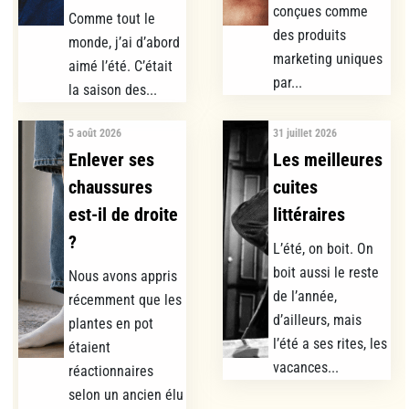
conçues comme
Comme tout le
des produits
monde, j’ai d’abord
marketing uniques
aimé l’été. C’était
par...
la saison des...
5 août 2026
31 juillet 2026
Enlever ses
Les meilleures
chaussures
cuites
est-il de droite
littéraires
?
L’été, on boit. On
boit aussi le reste
Nous avons appris
de l’année,
récemment que les
d’ailleurs, mais
plantes en pot
l’été a ses rites, les
étaient
vacances...
réactionnaires
selon un ancien élu