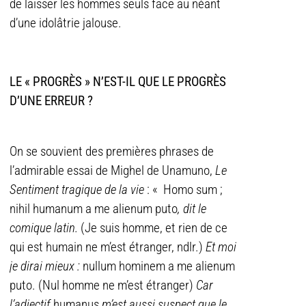
de laisser les hommes seuls face au néant
d’une idolâtrie jalouse.
LE « PROGRÈS » N’EST-IL QUE LE PROGRÈS
D’UNE ERREUR ?
On se souvient des premières phrases de
l’admirable essai de Mighel de Unamuno,
Le
Sentiment tragique de la vie
: « Homo sum ;
nihil humanum a me alienum puto
, dit le
comique latin.
(Je suis homme, et rien de ce
qui est humain ne m’est étranger, ndlr.)
Et moi
je dirai mieux :
nullum hominem a me alienum
puto. (Nul homme ne m’est étranger)
Car
l’adjectif
humanus
m’est aussi suspect que le