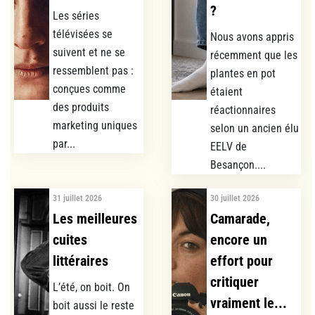
?
Les séries
télévisées se
Nous avons appris
suivent et ne se
récemment que les
ressemblent pas :
plantes en pot
conçues comme
étaient
des produits
réactionnaires
marketing uniques
selon un ancien élu
par...
EELV de
Besançon....
31 juillet 2026
30 juillet 2026
Les meilleures
Camarade,
cuites
encore un
littéraires
effort pour
critiquer
L’été, on boit. On
vraiment le...
boit aussi le reste