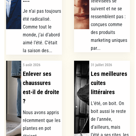
télévisées se
suivent et ne se
Je n’ai pas toujours
ressemblent pas :
été radicalisé.
conçues comme
Comme tout le
des produits
monde, j’ai d’abord
marketing uniques
aimé l’été. C’était
par...
la saison des...
5 août 2026
31 juillet 2026
Enlever ses
Les meilleures
chaussures
cuites
est-il de droite
littéraires
?
L’été, on boit. On
boit aussi le reste
Nous avons appris
de l’année,
récemment que les
d’ailleurs, mais
plantes en pot
l’été a ses rites, les