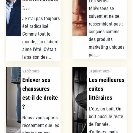
Les séries
:...
télévisées se
suivent et ne se
Je n’ai pas toujours
ressemblent pas :
été radicalisé.
conçues comme
Comme tout le
des produits
monde, j’ai d’abord
marketing uniques
aimé l’été. C’était
par...
la saison des...
5 août 2026
31 juillet 2026
Enlever ses
Les meilleures
chaussures
cuites
est-il de droite
littéraires
?
L’été, on boit. On
boit aussi le reste
Nous avons appris
de l’année,
récemment que les
d’ailleurs, mais