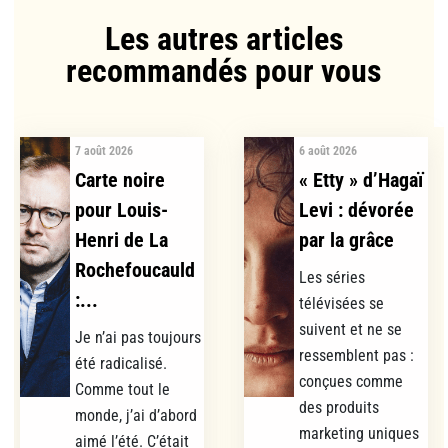
Les autres articles
recommandés pour vous​
7 août 2026
6 août 2026
Carte noire
« Etty » d’Hagaï
pour Louis-
Levi : dévorée
Henri de La
par la grâce
Rochefoucauld
Les séries
:...
télévisées se
suivent et ne se
Je n’ai pas toujours
ressemblent pas :
été radicalisé.
conçues comme
Comme tout le
des produits
monde, j’ai d’abord
marketing uniques
aimé l’été. C’était