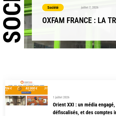
SOCIÉTÉ
Société
juillet 7, 2026
OXFAM FRANCE : LA 
1 juillet 2026
Orient XXI : un média engagé,
défiscalisés, et des comptes 