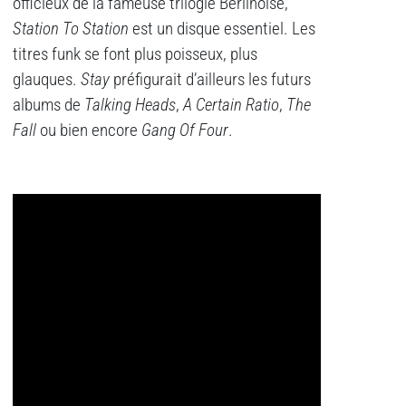
officieux de la fameuse trilogie Berlinoise,
Station To Station
est un disque essentiel. Les
titres funk se font plus poisseux, plus
glauques.
Stay
préfigurait d’ailleurs les futurs
albums de
Talking Heads
,
A Certain Ratio
,
The
Fall
ou bien encore
Gang Of Four
.